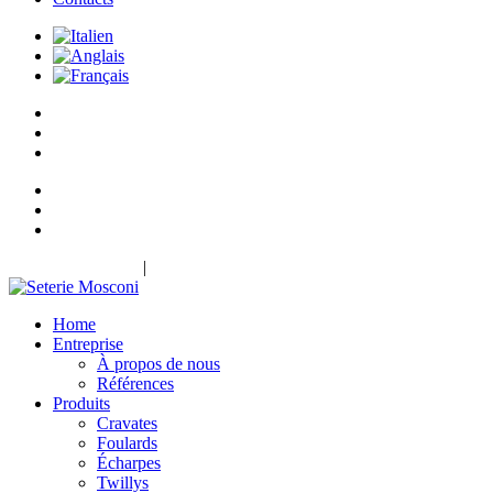
|
+39 0314972298
INFO@SETERIEMOSCONI.COM
Home
Entreprise
À propos de nous
Références
Produits
Cravates
Foulards
Écharpes
Twillys