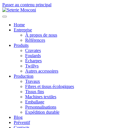
Passer au contenu principal
Home
Entreprise
À propos de nous
Références
Produits
Cravates
Foulards
Écharpes
Twillys
Autres accessoires
Production
Travaux
Fibres et tissus écologiques
Tissus fins
Machines textiles
Emballage
Personnalisations
Expédition durable
Blog
Préventif
Contacts