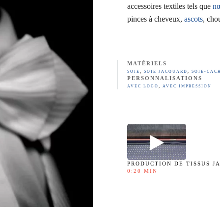
accessoires textiles tels que
nœ
pinces à cheveux,
ascots
, cho
MATÉRIELS
SOIE
,
SOIE JACQUARD
,
SOIE-CAC
PERSONNALISATIONS
AVEC LOGO
,
AVEC IMPRESSION
PRODUCTION DE TISSUS J
0:20 MIN