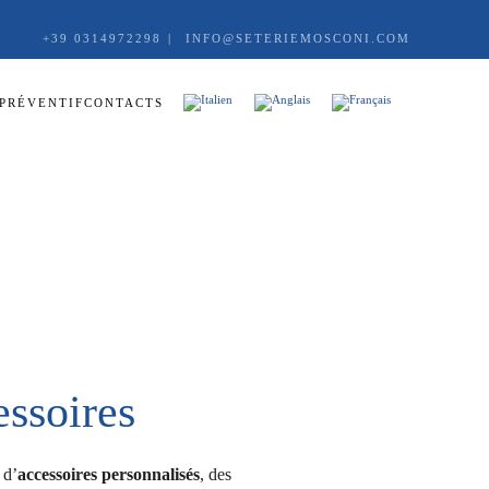
+39 0314972298
|
INFO@SETERIEMOSCONI.COM
PRÉVENTIF
CONTACTS
essoires
 d’
accessoires personnalisés
, des