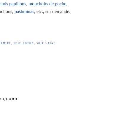
uds papillons
,
mouchoirs de poche
,
uchous,
pashminas
, etc., sur demande.
HEMIRE
,
SOIE-COTON
,
SOIE LAINE
ACQUARD