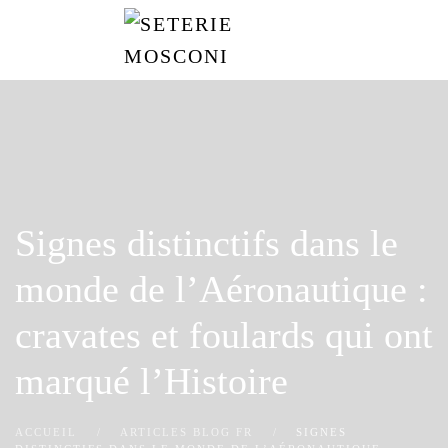
Passer
au
contenu
principal
Signes distinctifs dans le
monde de l’Aéronautique :
cravates et foulards qui ont
marqué l’Histoire
ACCUEIL
ARTICLES BLOG FR
SIGNES