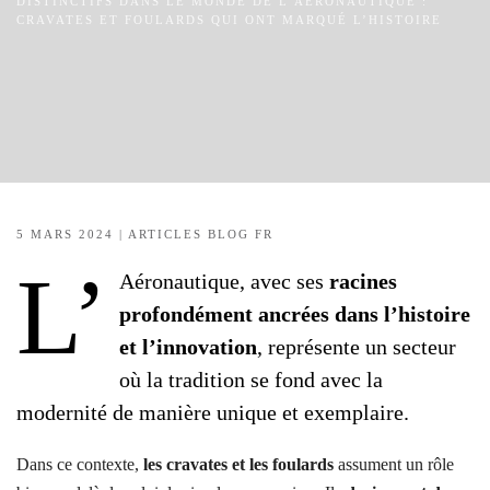
DISTINCTIFS DANS LE MONDE DE L’AÉRONAUTIQUE :
CRAVATES ET FOULARDS QUI ONT MARQUÉ L’HISTOIRE
5 MARS 2024
|
ARTICLES BLOG FR
L’
Aéronautique, avec ses
racines
profondément ancrées dans l’histoire
et l’innovation
, représente un secteur
où la tradition se fond avec la
modernité de manière unique et exemplaire.
Dans ce contexte,
les cravates et les foulards
assument un rôle