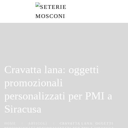
Passa
al
contenuto
principale
Cravatta lana: oggetti
promozionali
personalizzati per PMI a
Siracusa
HOME
ARTICOLI
CRAVATTA LANA: OGGETTI