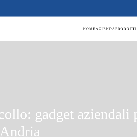
HOME
AZIENDA
PRODOTTI
collo: gadget aziendali 
 Andria