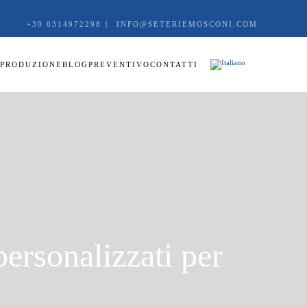
+39 0314972298
|
INFO@SETERIEMOSCONI.COM
PRODUZIONE
BLOG
PREVENTIVO
CONTATTI
personalizzati per