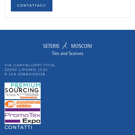
CONTATTACI!
VIA CANTALUPPI 117/A,
22030 LIPOMO (CO)
P.IVA 03684100138
CONTATTI