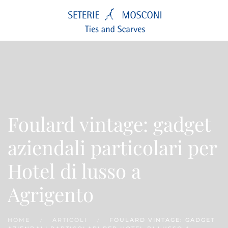
Passa
al
contenuto
principale
Foulard vintage: gadget
aziendali particolari per
Hotel di lusso a
Agrigento
HOME
ARTICOLI
FOULARD VINTAGE: GADGET