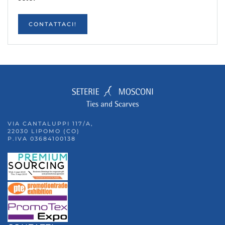
CONTATTACI!
VIA CANTALUPPI 117/A,
22030 LIPOMO (CO)
P.IVA 03684100138