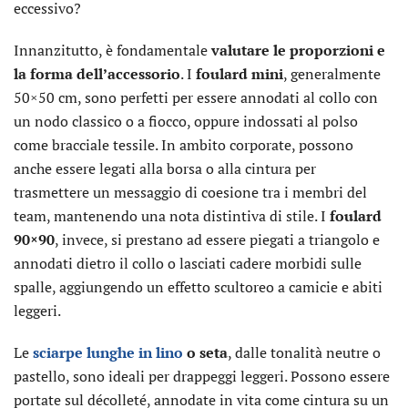
eccessivo?
Innanzitutto, è fondamentale
valutare le proporzioni e
la forma dell’accessorio
. I
foulard mini
, generalmente
50×50 cm, sono perfetti per essere annodati al collo con
un nodo classico o a fiocco, oppure indossati al polso
come bracciale tessile. In ambito corporate, possono
anche essere legati alla borsa o alla cintura per
trasmettere un messaggio di coesione tra i membri del
team, mantenendo una nota distintiva di stile. I
foulard
90×90
, invece, si prestano ad essere piegati a triangolo e
annodati dietro il collo o lasciati cadere morbidi sulle
spalle, aggiungendo un effetto scultoreo a camicie e abiti
leggeri.
Le
sciarpe lunghe in lino
o seta
, dalle tonalità neutre o
pastello, sono ideali per drappeggi leggeri. Possono essere
portate sul décolleté, annodate in vita come cintura su un