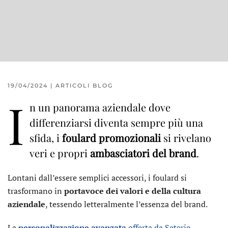
19/04/2024
|
ARTICOLI BLOG
I
n un panorama aziendale dove
differenziarsi diventa sempre più una
sfida, i
foulard promozionali
si rivelano
veri e propri
ambasciatori del brand
.
Lontani dall’essere semplici accessori, i foulard si
trasformano in
portavoce dei valori e della cultura
aziendale
, tessendo letteralmente l’essenza del brand.
La
personalizzazione avanzata
offerta da Seterie