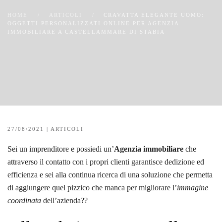
HOME
ARTICOLI
CRAVATTA ELEGANTE UOMO:
OGGETTI PERSONALIZZATI ONLINE PER AGENZIA
IMMOBILIARE A CASTELLAMMARE DI STABIA
27/08/2021
|
ARTICOLI
Sei un imprenditore e possiedi un’
Agenzia immobiliare
che
attraverso il contatto con i propri clienti garantisce dedizione ed
efficienza e sei alla continua ricerca di una soluzione che permetta
di aggiungere quel pizzico che manca per migliorare l’
immagine
coordinata
dell’azienda??