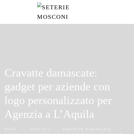
Passa
al
contenuto
principale
Cravatte damascate:
gadget per aziende con
logo personalizzato per
Agenzia a L’Aquila
HOME
ARTICOLI
CRAVATTE DAMASCATE: