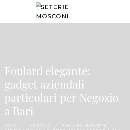
Passa
al
contenuto
principale
Foulard elegante:
gadget aziendali
particolari per Negozio
a Bari
HOME
ARTICOLI
FOULARD ELEGANTE: